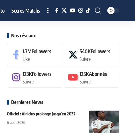
to
Scores Matchs
Nos réseaux
1.7M
Followers
540K
Followers
Like
Suivre
123K
Followers
125K
Abonnés
Suivre
Suivre
Dernières News
Officiel : Vinicius prolonge jusqu'en 2032
6 août 2026