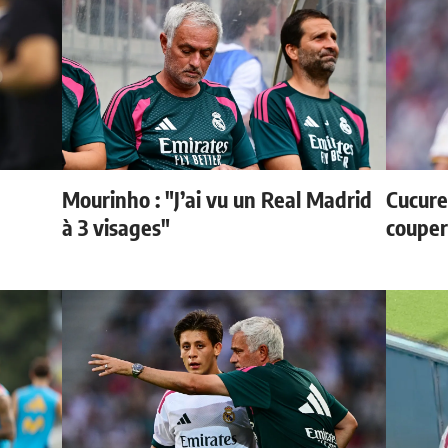
Mourinho : "J’ai vu un Real Madrid
Cucurel
à 3 visages"
couper