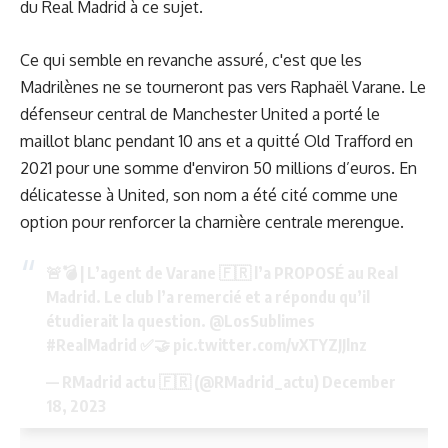
du Real Madrid à ce sujet.
Ce qui semble en revanche assuré, c'est que les
Madrilènes ne se tourneront pas vers Raphaël Varane. Le
défenseur central de Manchester United a porté le
maillot blanc pendant 10 ans et a quitté Old Trafford en
2021 pour une somme d'environ 50 millions d’euros. En
délicatesse à United, son nom a été cité comme une
option pour renforcer la charnière centrale merengue.
🚨💣 | L’agent de Varane 🇫🇷 l’a PROPOSÉ au Real
Madrid. Le club l’a remercié et a répondu qu’il
étudierait la question.
@LosSublimes
#RealMadrid
✅🤝
pic.twitter.com/vXTYZJJlnz
— RMadrid actu 🇫🇷 (@RMadrid_actu)
December
18, 2023