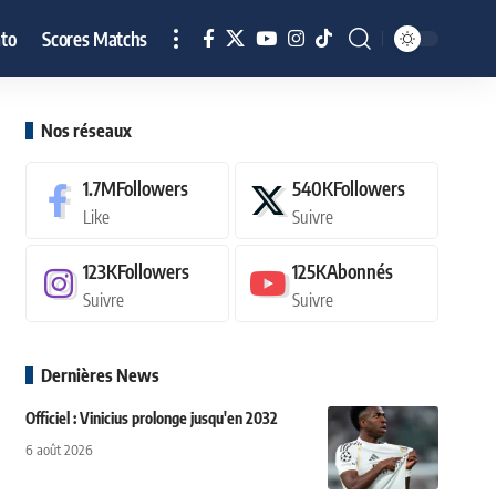
to
Scores Matchs
Nos réseaux
1.7M
Followers
540K
Followers
Like
Suivre
123K
Followers
125K
Abonnés
Suivre
Suivre
Dernières News
Officiel : Vinicius prolonge jusqu'en 2032
6 août 2026