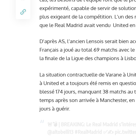
expérimenté, capable de servir de solution
plus exigeant de la compétition. L'un des 
que le Real Madrid avait vendu United en 
D'après AS, l’ancien Lensois serait bien acc
Français a joué au total 69 matchs avec le
la finale de la Ligue des champions à Lisbo
La situation contractuelle de Varane à Unite
à United et a toujours été remis en questio
blessé 174 jours, manquant 38 matchs au t
temps après son arrivée à Manchester, en 
jours à guérir.
🚨💣 | BREAKING: Le Real Madrid s’intér
@altobelli13
#RealMadrid
✅✍️
pic.twitt