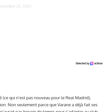
ecember 20, 2023
 (ce qui n'est pas nouveau pour le Real Madrid),
tion. Non seulement parce que Varane a déjà fait ses
l n'aurait pas besoin de temps pour s'adapter au club.