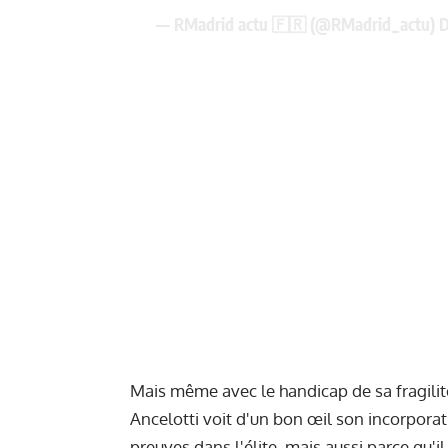
— RMadrid actu 🇫🇷 (@RMadrid_actu)
D
Mais même avec le handicap de sa fragilité
Ancelotti voit d'un bon œil son incorpora
preuves dans l'élite, mais aussi parce qu'i