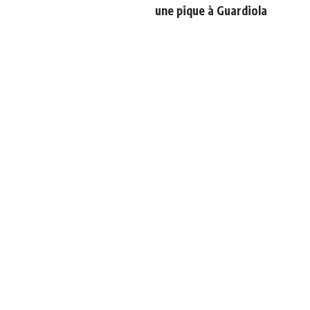
une pique à Guardiola
Mourinho : "Bernardo est
Officiel : Vinicius prolonge
revenu moins bien
jusqu'en 2032
physiquement, il doit
progresser"