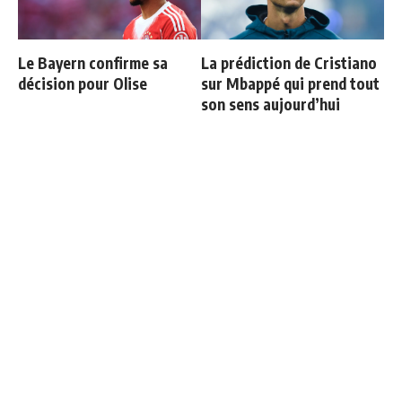
Le Bayern confirme sa
La prédiction de Cristiano
décision pour Olise
sur Mbappé qui prend tout
son sens aujourd’hui
Courtois raconte sa sortie
"Si tu mets le maillot du
face à l'Espagne : "Je
Real Madrid un jour,
voulais continuer"
j'arrête de te parler"