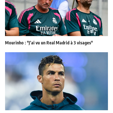
Mourinho : "J’ai vu un Real Madrid à 3 visages"