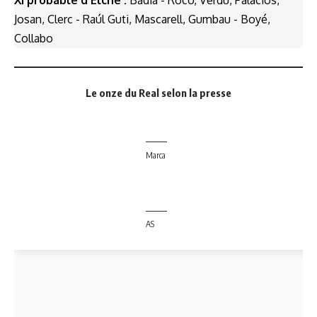
XI probable d'Elche :
Badia - Roco, Verdu, Palacios,
Josan, Clerc - Raúl Guti, Mascarell, Gumbau - Boyé,
Collabo
Le onze du Real selon la presse
Marca
AS