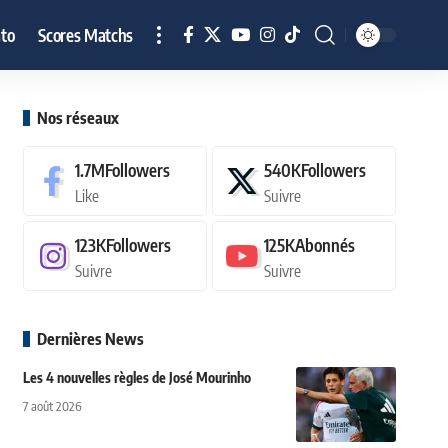
to
Scores Matchs
Nos réseaux
1.7M
Followers
540K
Followers
Like
Suivre
123K
Followers
125K
Abonnés
Suivre
Suivre
Dernières News
Les 4 nouvelles règles de José Mourinho
7 août 2026