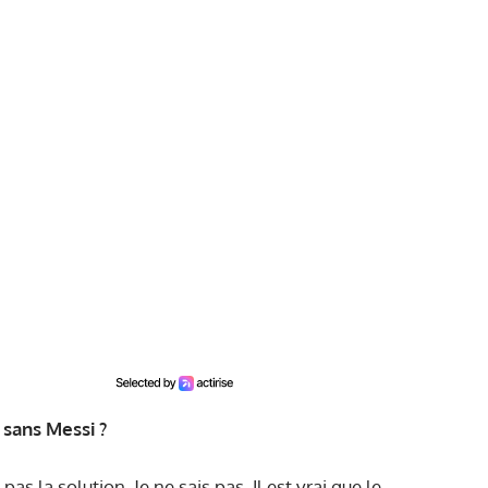
 sans Messi ?
pas la solution. Je ne sais pas. Il est vrai que le