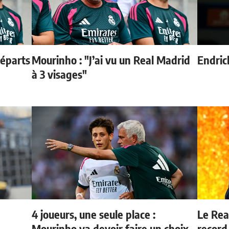
départs
Mourinho : "J’ai vu un Real Madrid
Endric
à 3 visages"
4 joueurs, une seule place :
Le Rea
Mourinho va devoir faire un choix
record 