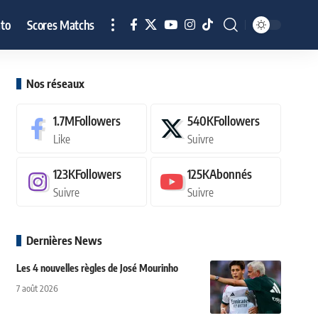
to
Scores Matchs
Nos réseaux
1.7M
Followers
540K
Followers
Like
Suivre
123K
Followers
125K
Abonnés
Suivre
Suivre
Dernières News
Les 4 nouvelles règles de José Mourinho
7 août 2026