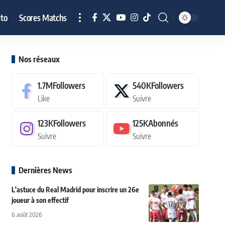
to
Scores Matchs
Nos réseaux
1.7M
Followers
540K
Followers
Like
Suivre
123K
Followers
125K
Abonnés
Suivre
Suivre
Dernières News
L'astuce du Real Madrid pour inscrire un 26e
joueur à son effectif
6 août 2026