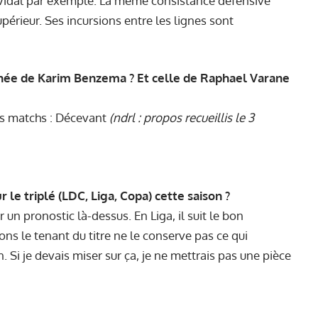
o Vidal par exemple. La même consistance défensive
upérieur. Ses incursions entre les lignes sont
nnée de Karim Benzema ? Et celle de Raphael Varane
rs matchs : Décevant
(ndrl : propos recueillis le 3
le triplé (LDC, Liga, Copa) cette saison ?
n pronostic là-dessus. En Liga, il suit le bon
ns le tenant du titre ne le conserve pas ce qui
. Si je devais miser sur ça, je ne mettrais pas une pièce