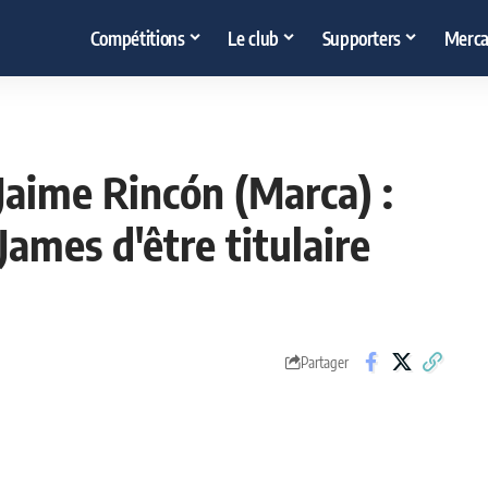
Compétitions
Le club
Supporters
Merca
aime Rincón (Marca) :
ames d'être titulaire
Partager