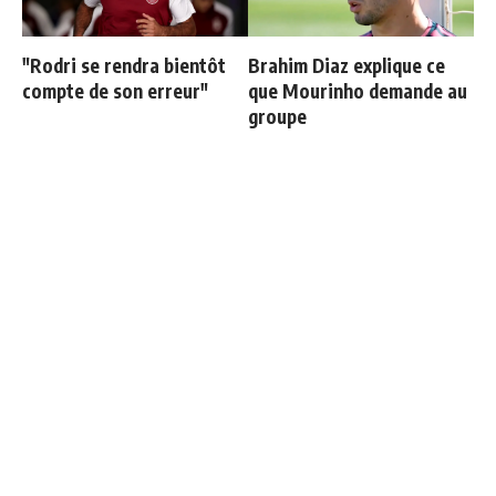
"Rodri se rendra bientôt
Brahim Diaz explique ce
compte de son erreur"
que Mourinho demande au
groupe
Mastantuono explique son
Cucurella explique
choix de rejoindre la
pourquoi il ne se coupera
Fiorentina
jamais les cheveux