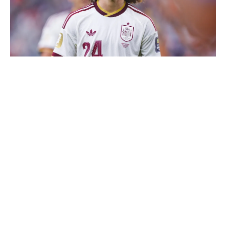
Cucurella explique pourquoi il ne se coupera jamais les
cheveux
"Une immense déception" : Mbappé vide son sac après