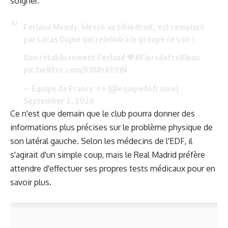
soigner.
Ferland Mendy, blessé au tibia droit, est remplacé
par Lucas Digne qui rejoindra le groupe ce soir !
Bon rétablissement Ferland 💙
#FiersdetreBleus
pic.twitter.com/X1BRrKEYJN
— Equipe de France ⭐⭐ (@equipedefrance)
September 2, 2024
Ce n'est que demain que le club pourra donner des
informations plus précises sur le problème physique de
son latéral gauche. Selon les médecins de l'EDF, il
s'agirait d'un simple coup, mais le Real Madrid préfère
attendre d'effectuer ses propres tests médicaux pour en
savoir plus.