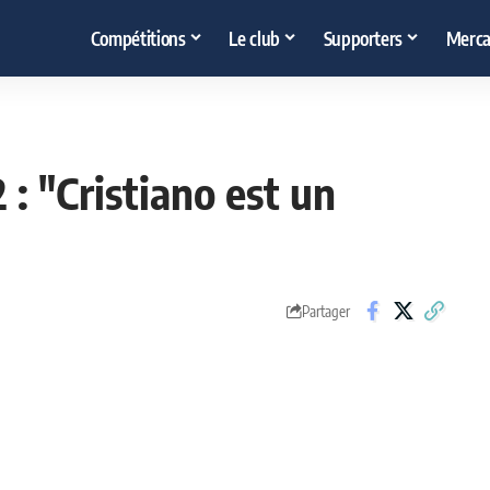
Compétitions
Le club
Supporters
Merca
 : "Cristiano est un
Partager