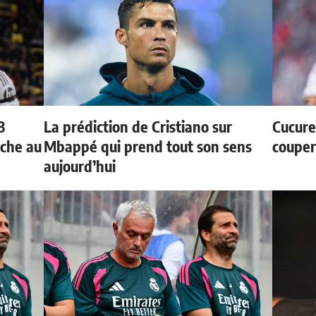
3
La prédiction de Cristiano sur
Cucurel
oche au
Mbappé qui prend tout son sens
couper
aujourd’hui