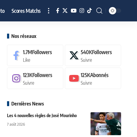
to
Scores Matchs
Nos réseaux
1.7M
Followers
540K
Followers
Like
Suivre
123K
Followers
125K
Abonnés
Suivre
Suivre
Dernières News
Les 4 nouvelles règles de José Mourinho
7 août 2026