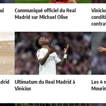
ui
Communiqué officiel du Real
Vinici
Madrid sur Michael Olise
condit
contra
adrid
Ultimatum du Real Madrid à
Les 4 
Vinicius
Mouri