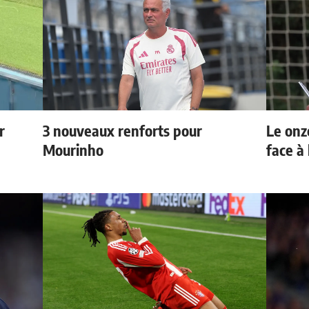
r
3 nouveaux renforts pour
Le onz
Mourinho
face à 