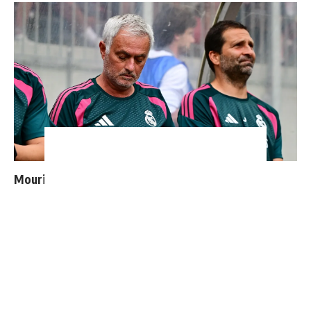
Mourinho : "J’ai vu un Real Madrid à 3 visages"