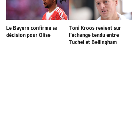
Le Bayern confirme sa
Toni Kroos revient sur
décision pour Olise
l’échange tendu entre
Tuchel et Bellingham
Courtois raconte sa sortie
Retour à la case départ
face à l'Espagne : "Je
pour Mbappé
voulais continuer"