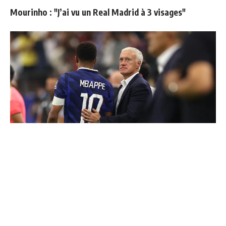
Mourinho : "J’ai vu un Real Madrid à 3 visages"
"Une immense déception" : Mbappé vide son sac après
l'élimination des Bleus