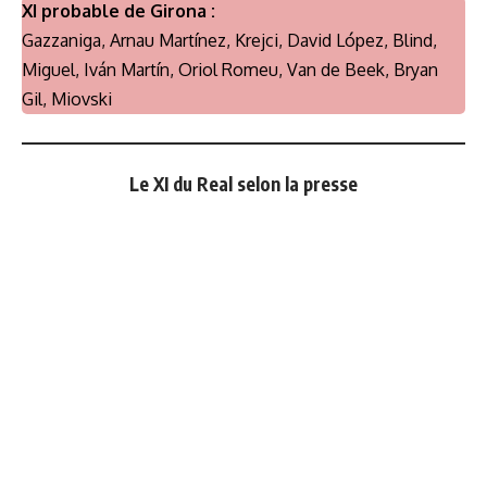
XI probable de Girona :
Gazzaniga, Arnau Martínez, Krejci, David López, Blind,
Miguel, Iván Martín, Oriol Romeu, Van de Beek, Bryan
Gil, Miovski
Le XI du Real selon la presse