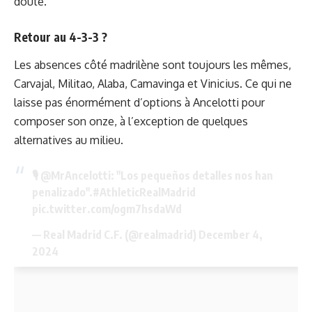
doute.
Retour au 4-3-3 ?
Les absences côté madrilène sont toujours les mêmes,
Carvajal, Militao, Alaba, Camavinga et Vinicius. Ce qui ne
laisse pas énormément d’options à Ancelotti pour
composer son onze, à l’exception de quelques
alternatives au milieu.
🎙️
@MrAncelotti
: "Los pequeños detalles nos han
penalizado".
#AthleticRealMadrid
pic.twitter.com/ogm7hsdaWd
— Real Madrid C.F. (@realmadrid)
December 4,
2024