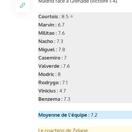
Madrid face à Grenade (victoire 1-4).
Courtois :
8.5 ⭐️
Marvin :
6.7
Militao :
7.6
Nacho :
7.3
Miguel :
7.8
Casemiro :
7
Valverde :
7.6
Modric :
8
Rodrygo :
7.1
Vinicius :
4.7
Benzema
:
7.3
Moyenne de l'équipe :
7.2
Le coaching de Zidane