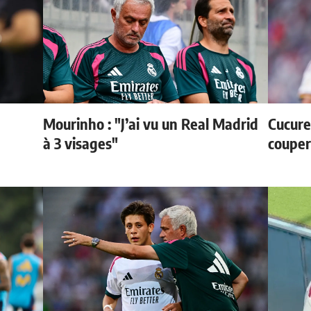
Mourinho : "J’ai vu un Real Madrid
Cucurel
à 3 visages"
couper