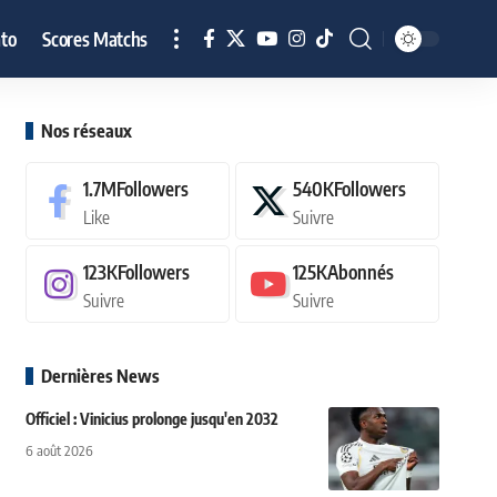
to
Scores Matchs
Nos réseaux
1.7M
Followers
540K
Followers
Like
Suivre
123K
Followers
125K
Abonnés
Suivre
Suivre
Dernières News
Officiel : Vinicius prolonge jusqu'en 2032
6 août 2026