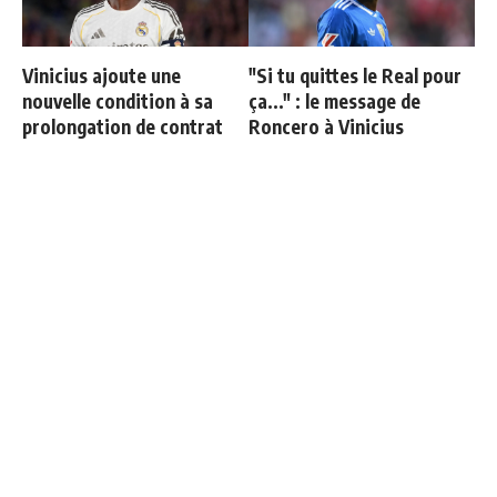
Vinicius ajoute une
"Si tu quittes le Real pour
nouvelle condition à sa
ça..." : le message de
prolongation de contrat
Roncero à Vinicius
Fran Garcia explique
Retournement de situation
pourquoi il a quitté le Real
dans le feuilleton Vinicius
Madrid
Junior