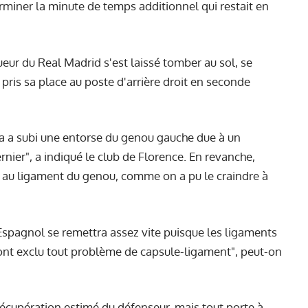
rminer la minute de temps additionnel qui restait en
oueur du Real Madrid s'est laissé tomber au sol, se
 pris sa place au poste d'arrière droit en seconde
la a subi une entorse du genou gauche due à un
ier", a indiqué le club de Florence. En revanche,
e au ligament du genou, comme on a pu le craindre à
’Espagnol se remettra assez vite puisque les ligaments
s ont exclu tout problème de capsule-ligament", peut-on
récupération estimé du défenseur, mais tout porte à