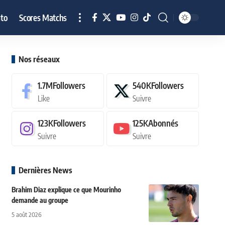
to
Scores Matchs
Nos réseaux
1.7M
Followers
540K
Followers
Like
Suivre
123K
Followers
125K
Abonnés
Suivre
Suivre
Dernières News
Brahim Diaz explique ce que Mourinho
demande au groupe
5 août 2026