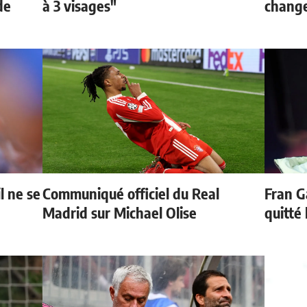
de
à 3 visages"
change
l ne se
Communiqué officiel du Real
Fran G
Madrid sur Michael Olise
quitté