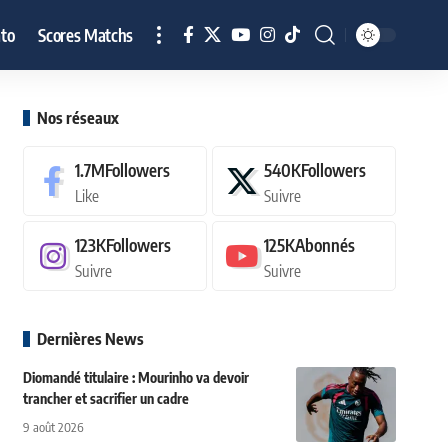
to
Scores Matchs
Nos réseaux
1.7M
Followers
540K
Followers
Like
Suivre
123K
Followers
125K
Abonnés
Suivre
Suivre
Dernières News
Diomandé titulaire : Mourinho va devoir
trancher et sacrifier un cadre
9 août 2026