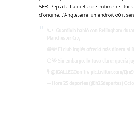
SER
. Pep a fait appel aux sentiments, lui r
d'origine, l'Angleterre, un endroit où il ser
📞‼️ Guardiola habló con Bellingham duran
Manchester City
🔵💸 El club inglés ofreció más dinero al 
⚪️🌟 Sin embargo, lo tuvo claro: quería ju
🎙️
@JGALLEGOonfire
pic.twitter.com/Q
— Hora 25 deportes (@h25deportes)
Octo