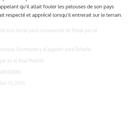
appelant qu'il allait fouler les pelouses de son pays
ait respecté et apprécié lorsqu'il entrerait sur le terrain.
te tres horas para convencerle de fichar por el
Borussia Dortmund y al jugador para ficharlo
gar en el Real Madrid
m9v0MO8hG
ber 13, 2023