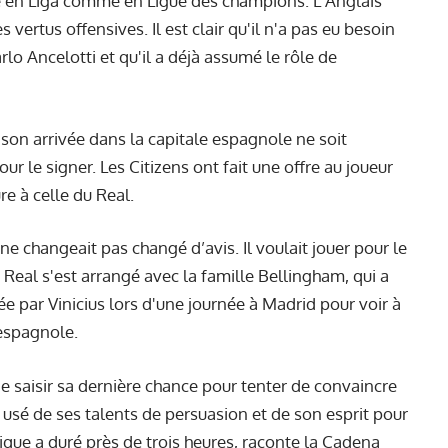
pe en Liga comme en Ligue des champions. L'Anglais
 vertus offensives. Il est clair qu'il n'a pas eu besoin
lo Ancelotti et qu'il a déjà assumé le rôle de
 son arrivée dans la capitale espagnole ne soit
our le signer. Les Citizens ont fait une offre au joueur
re à celle du Real.
ne changeait pas changé d’avis. Il voulait jouer pour le
 Real s'est arrangé avec la famille Bellingham, qui a
 par Vinicius lors d'une journée à Madrid pour voir à
 espagnole.
e saisir sa dernière chance pour tenter de convaincre
 usé de ses talents de persuasion et de son esprit pour
ique a duré près de trois heures, raconte la
Cadena