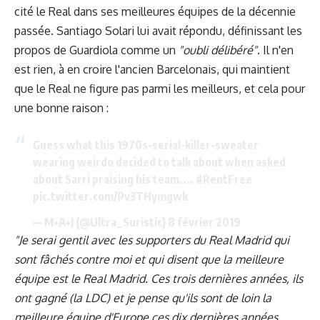
cité le Real dans ses meilleures équipes de la décennie
passée.
Santiago Solari
lui avait répondu, définissant les
propos de Guardiola comme un
"oubli délibéré"
.
Il n'en
est rien, à en croire l'ancien Barcelonais, qui maintient
que le Real ne figure pas parmi les meilleurs, et cela pour
une bonne raison :
Guess what this 1970s-serial-killer-sweater
wearing weirdo decided to talk about when asked
about Sarri praising his team....
#RentFree
pic.twitter.com/Pv3THymgwk
— M•A•J (@Ultra_Suristic)
8 février 2019
"Je serai gentil avec les supporters du Real Madrid qui
sont fâchés contre moi et qui disent que la meilleure
équipe est le Real Madrid. Ces trois dernières années, ils
ont gagné (la LDC) et je pense qu'ils sont de loin la
meilleure équipe d'Europe ces dix dernières années.