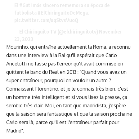
El
#Guti
más sincero rememora su época de
futbolista
#ElChiringuitoDeMega
.
pic.twitter.com/ogStvsVuoQ
— El Chiringuito TV (@elchiringuitotv)
November
23, 2023
Mourinho, qui entraîne actuellement la Roma, a reconnu
dans une interview à la Rai qu'il espérait que Carlo
Ancelotti ne fasse pas l'erreur qu'il avait commise en
quittant le banc du Real en 2013 : "Quand vous avez un
super entraîneur, pourquoi en vouloir un autre ?
Connaissant Florentino, et je le connais très bien, c'est
un homme très intelligent et si vous lisez la presse, ça
semble très clair. Moi, en tant que madridista, j'espère
que la saison sera fantastique et que la saison prochaine
Carlo sera là, parce qu'il est l'entraîneur parfait pour
Madrid".