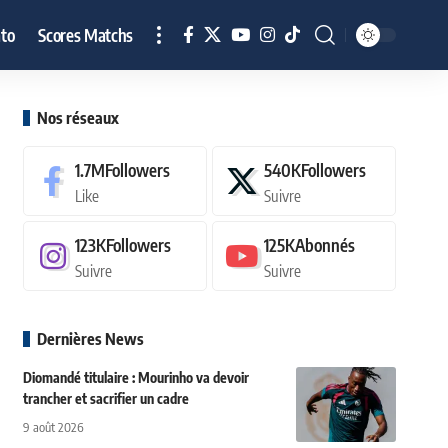
to
Scores Matchs
Nos réseaux
1.7M
Followers
540K
Followers
Like
Suivre
123K
Followers
125K
Abonnés
Suivre
Suivre
Dernières News
Diomandé titulaire : Mourinho va devoir
trancher et sacrifier un cadre
9 août 2026