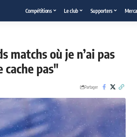
Compétitions
Le club
Supporters
Merca
ds matchs où je n’ai pas
e cache pas"
Partager