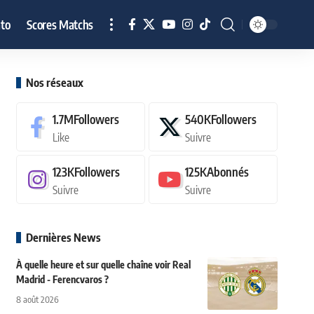
to
Scores Matchs
Nos réseaux
1.7M
Followers
540K
Followers
Like
Suivre
123K
Followers
125K
Abonnés
Suivre
Suivre
Dernières News
À quelle heure et sur quelle chaîne voir Real
Madrid - Ferencvaros ?
8 août 2026