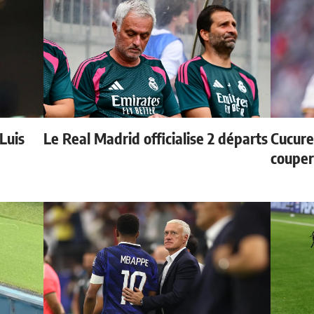
 Luis
Le Real Madrid officialise 2 départs
Cucurel
couper