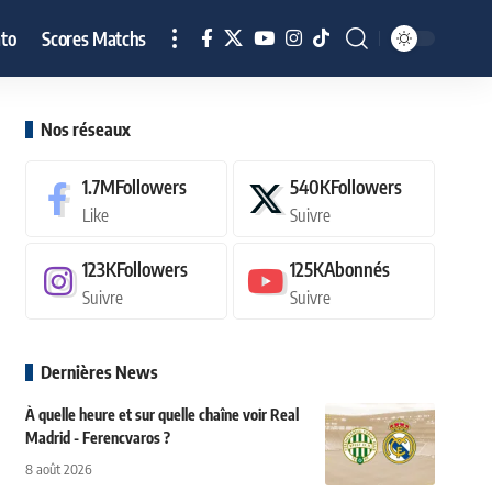
to
Scores Matchs
Nos réseaux
1.7M
Followers
540K
Followers
Like
Suivre
123K
Followers
125K
Abonnés
Suivre
Suivre
Dernières News
À quelle heure et sur quelle chaîne voir Real
Madrid - Ferencvaros ?
8 août 2026