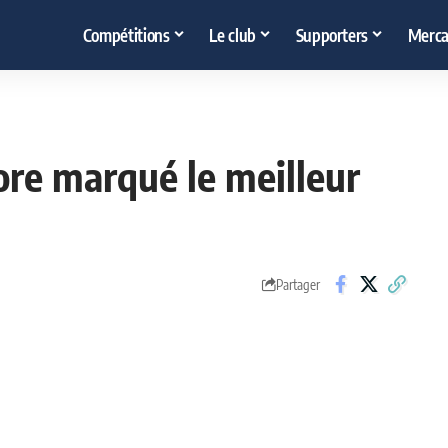
Compétitions
Le club
Supporters
Merca
core marqué le meilleur
Partager