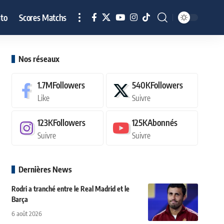
to
Scores Matchs
Nos réseaux
1.7M
Followers
540K
Followers
Like
Suivre
123K
Followers
125K
Abonnés
Suivre
Suivre
Dernières News
Rodri a tranché entre le Real Madrid et le
Barça
6 août 2026