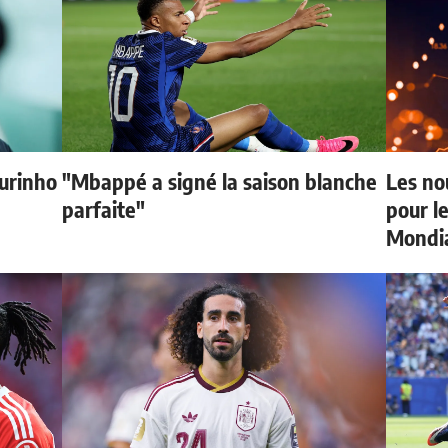
urinho
"Mbappé a signé la saison blanche
Les no
parfaite"
pour le
Mondi