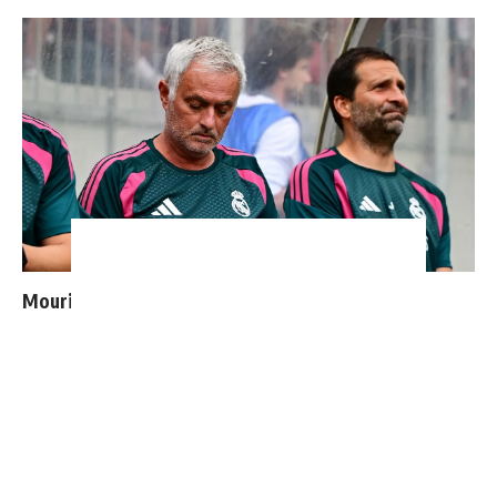
Mourinho : "J’ai vu un Real Madrid à 3 visages"