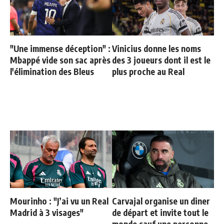
"Une immense déception" :
Vinicius donne les noms
Mbappé vide son sac après
des 3 joueurs dont il est le
l'élimination des Bleus
plus proche au Real
Mourinho : "J’ai vu un Real
Carvajal organise un diner
Madrid à 3 visages"
de départ et invite tout le