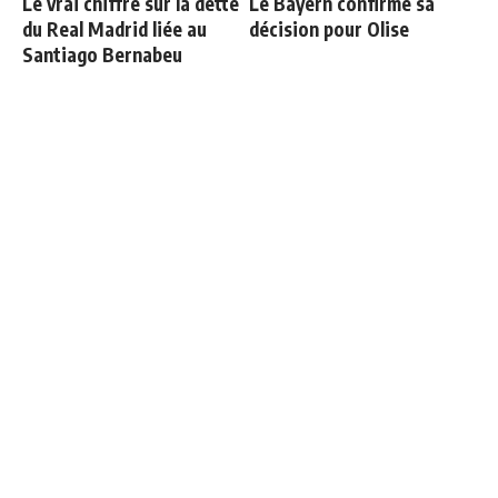
Le vrai chiffre sur la dette
Le Bayern confirme sa
du Real Madrid liée au
décision pour Olise
Santiago Bernabeu
Communiqué officiel du
Thierry Henry donne ses 3
Real Madrid sur Michael
grands favoris pour le
Olise
Mondial 2026