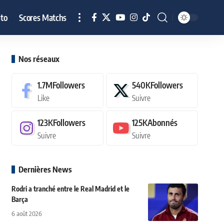
to
Scores Matchs
Nos réseaux
1.7M
Followers
540K
Followers
Like
Suivre
123K
Followers
125K
Abonnés
Suivre
Suivre
Dernières News
Rodri a tranché entre le Real Madrid et le
Barça
6 août 2026