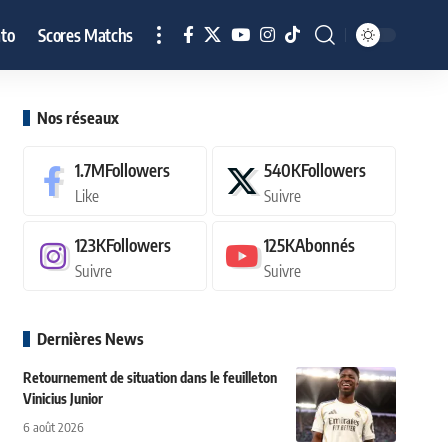
to
Scores Matchs
Nos réseaux
1.7M
Followers
540K
Followers
Like
Suivre
123K
Followers
125K
Abonnés
Suivre
Suivre
Dernières News
Retournement de situation dans le feuilleton
Vinicius Junior
6 août 2026