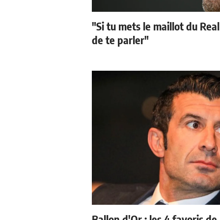
"Si tu mets le maillot du Real
de te parler"
Ballon d'Or : les 4 favoris de