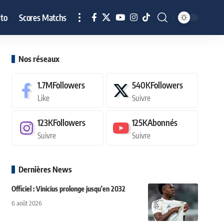
to
Scores Matchs
Nos réseaux
1.7M
Followers
540K
Followers
Like
Suivre
123K
Followers
125K
Abonnés
Suivre
Suivre
Dernières News
Officiel : Vinicius prolonge jusqu'en 2032
6 août 2026