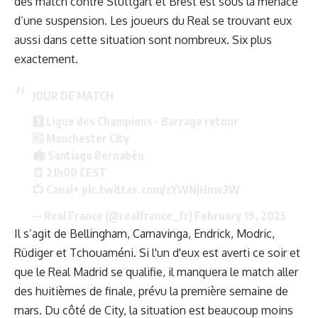
des match contre Stuttgart et Brest est sous la menace
d’une suspension. Les joueurs du Real se trouvant eux
aussi dans cette situation sont nombreux. Six plus
exactement.
JOUR DE MATCH
🧮 Ligue des Champions - Barrage retour
🆚 Manchester City
🏟️ Santiago Bernabéu
⏰ 21h00 CEST
📺 Canal+
pic.twitter.com/zYWNjHnw3W
— Real France (@realfrance_fr)
February 19, 2025
Il s’agit de Bellingham, Camavinga, Endrick, Modric,
Rüdiger et Tchouaméni. Si l'un d'eux est averti ce soir et
que le Real Madrid se qualifie, il manquera le match aller
des huitièmes de finale, prévu la première semaine de
mars. Du côté de City, la situation est beaucoup moins