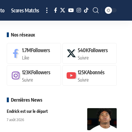
to
Scores Matchs
Nos réseaux
1.7M
Followers
540K
Followers
Like
Suivre
123K
Followers
125K
Abonnés
Suivre
Suivre
Dernières News
Endrick est sur le départ
7 août 2026