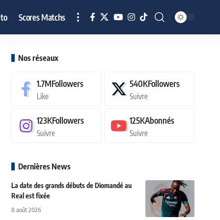
to
Scores Matchs
Nos réseaux
1.7M
Followers
540K
Followers
Like
Suivre
123K
Followers
125K
Abonnés
Suivre
Suivre
Dernières News
La date des grands débuts de Diomandé au
Real est fixée
8 août 2026