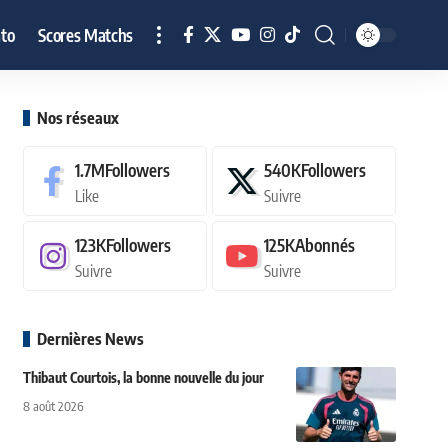
to
Scores Matchs
Nos réseaux
1.7M
Followers
540K
Followers
Like
Suivre
123K
Followers
125K
Abonnés
Suivre
Suivre
Dernières News
Thibaut Courtois, la bonne nouvelle du jour
8 août 2026