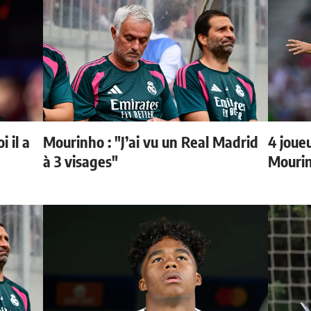
 il a
Mourinho : "J’ai vu un Real Madrid
4 joueu
à 3 visages"
Mourin