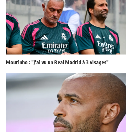
Mourinho : "J’ai vu un Real Madrid à 3 visages"