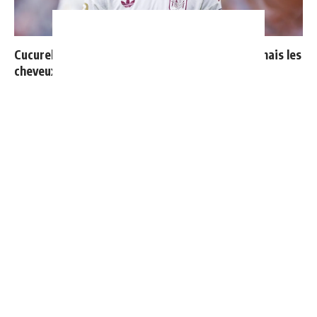
Cucurella explique pourquoi il ne se coupera jamais les
cheveux
Mourinho : "J’ai vu un Real Madrid à 3 visages"