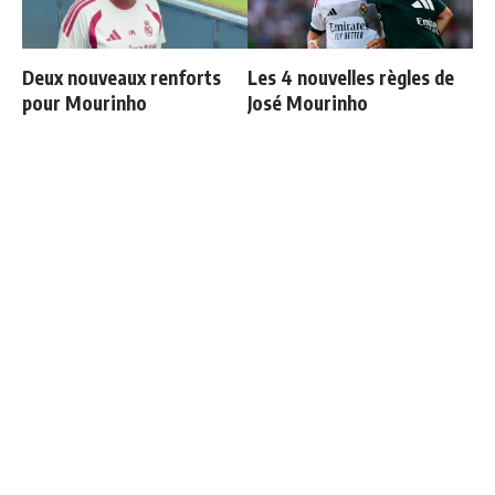
Deux nouveaux renforts
Les 4 nouvelles règles de
pour Mourinho
José Mourinho
Ballon d'Or 2026 : ce détail
Le Real Madrid établit un
qui change tout pour
nouveau record à 189
Mbappé
millions d'euros