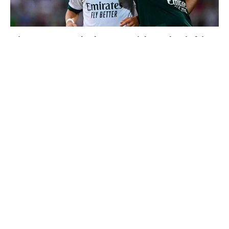
4 joueurs, une seule place : Mourinho va devoir faire
un choix
Vinicius donne les noms des 3 joueurs dont il est le
plus proche au Real