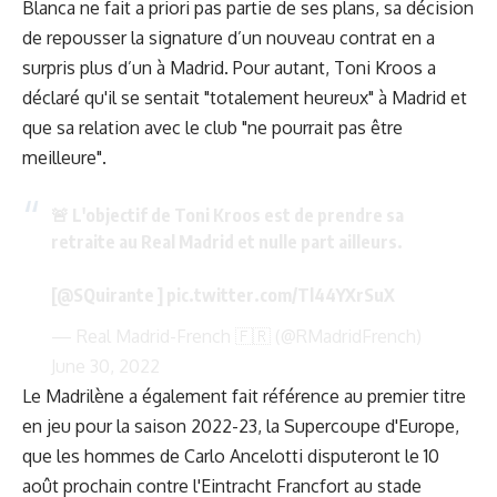
Blanca ne fait a priori pas partie de ses plans, sa décision
de repousser la signature d’un nouveau contrat
en a
surpris plus d’un à Madrid
. Pour autant, Toni Kroos a
déclaré qu'il se sentait "totalement heureux" à Madrid et
que sa relation avec le club "ne pourrait pas être
meilleure".
🚨 L'objectif de Toni Kroos est de prendre sa
retraite au Real Madrid et nulle part ailleurs.
[
@SQuirante
]
pic.twitter.com/Tl44YXrSuX
— Real Madrid-French 🇫🇷 (@RMadridFrench)
June 30, 2022
Le Madrilène a également fait référence au premier titre
en jeu pour la saison 2022-23, la Supercoupe d'Europe,
que les hommes de Carlo Ancelotti disputeront le 10
août prochain contre l'Eintracht Francfort au stade