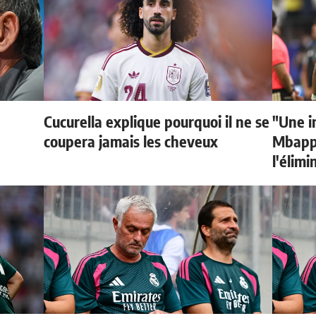
Cucurella explique pourquoi il ne se
"Une i
e
coupera jamais les cheveux
Mbappé
l'élimi