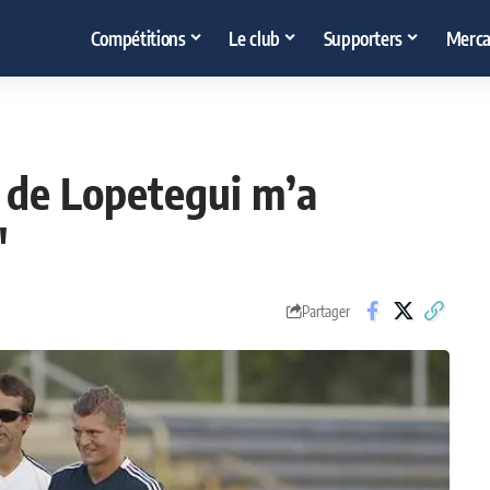
Compétitions
Le club
Supporters
Merca
t de Lopetegui m’a
"
Partager