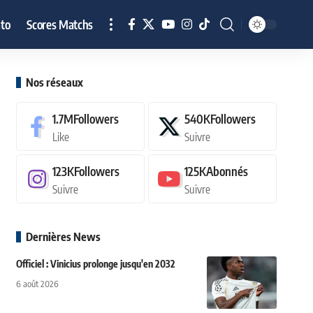
to
Scores Matchs
Nos réseaux
1.7M
Followers
540K
Followers
Like
Suivre
123K
Followers
125K
Abonnés
Suivre
Suivre
Dernières News
Officiel : Vinicius prolonge jusqu'en 2032
6 août 2026