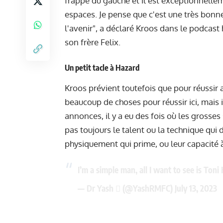
frappe du gauche et il est exceptionnelle
espaces. Je pense que c'est une très bonne 
l'avenir", a déclaré Kroos dans le podcas
son frère Felix.
Un petit tacle à Hazard
Kroos prévient toutefois que pour réussir au
beaucoup de choses pour réussir ici, mais i
annonces, il y a eu des fois où les grosses
pas toujours le talent ou la technique qui 
physiquement qui prime, ou leur capacité 
I’m a simple man, all I want to see is Toni
— Dr Yash  (@YashRMFC)
July 13, 2023