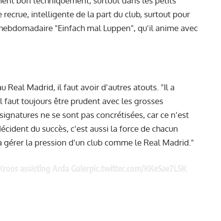
ment bon techniquement, surtout dans les petits
recrue, intelligente de la part du club, surtout pour
t hebdomadaire "Einfach mal Luppen", qu'il anime avec
 Real Madrid, il faut avoir d'autres atouts. "Il a
l faut toujours être prudent avec les grosses
 signatures ne se sont pas concrétisées, car ce n'est
décident du succès, c'est aussi la force de chacun
à gérer la pression d'un club comme le Real Madrid."
 Kroos assisting Arda Guler
pic.twitter.com/KKeSae7L5K