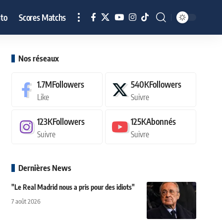
to
Scores Matchs
Nos réseaux
1.7M
Followers
540K
Followers
Like
Suivre
123K
Followers
125K
Abonnés
Suivre
Suivre
Dernières News
"Le Real Madrid nous a pris pour des idiots"
7 août 2026