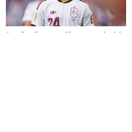
Cucurella explique pourquoi il ne se coupera jamais les
cheveux
La prédiction de Cristiano sur Mbappé qui prend tout
son sens aujourd’hui