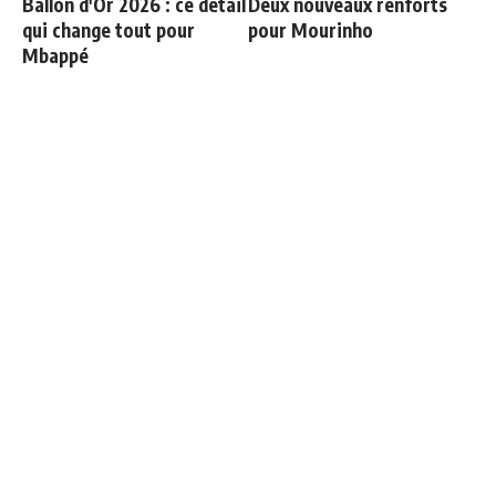
Ballon d'Or 2026 : ce détail
Deux nouveaux renforts
qui change tout pour
pour Mourinho
Mbappé
Le onze probable du Real
3 nouveaux renforts pour
Madrid face à la Fiorentina
Mourinho