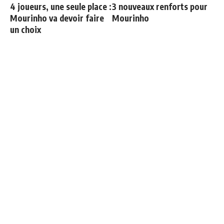
4 joueurs, une seule place :
3 nouveaux renforts pour
Mourinho va devoir faire
Mourinho
un choix
Deux nouveaux renforts
Le onze probable du Real
pour Mourinho
Madrid face à la Fiorentina