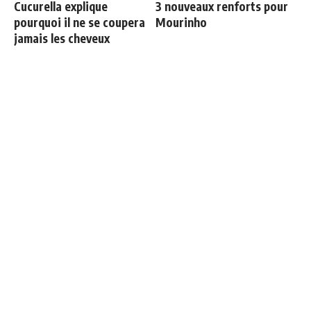
Cucurella explique
3 nouveaux renforts pour
pourquoi il ne se coupera
Mourinho
jamais les cheveux
Ballon d'Or 2026 : ce détail
Endrick est sur le départ
qui change tout pour
Mbappé