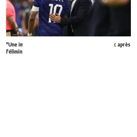
"Une immense déception" : Mbappé vide son sac après
l'élimination des Bleus