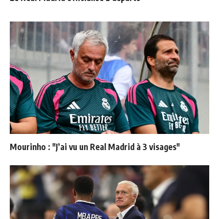
Mourinho : "J’ai vu un Real Madrid à 3 visages"