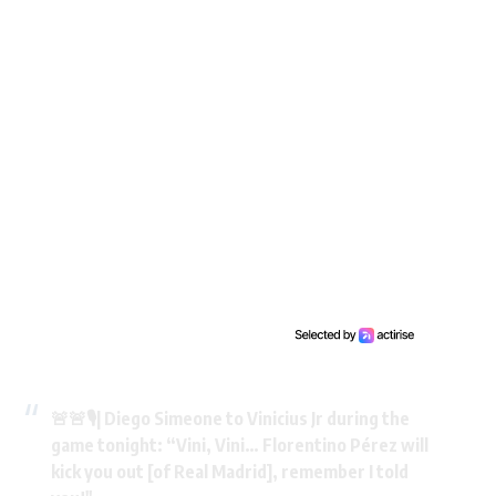
🚨🚨🎙️| Diego Simeone to Vinicius Jr during the
game tonight: “Vini, Vini… Florentino Pérez will
kick you out [of Real Madrid], remember I told