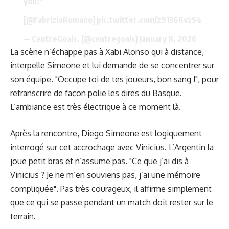
you!"
[
@FabrizioRomano
]
pic.twitter.com/z91366vzS4
— CentreGoals. (@centregoals)
January 8, 2026
La scène n’échappe pas à Xabi Alonso qui à distance,
interpelle Simeone et lui demande de se concentrer sur
son équipe. "Occupe toi de tes joueurs, bon sang !", pour
retranscrire de façon polie les dires du Basque.
L’ambiance est très électrique à ce moment là.
Après la rencontre,
Diego Simeone est logiquement
interrogé
sur cet accrochage avec Vinicius. L’Argentin la
joue petit bras et n’assume pas. "Ce que j’ai dis à
Vinicius ? Je ne m’en souviens pas, j’ai une mémoire
compliquée". Pas très courageux, il affirme simplement
que ce qui se passe pendant un match doit rester sur le
terrain.